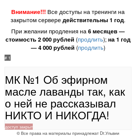
Внимание!!!
Все доступы на тренинги на
закрытом сервере
действительны 1 год
.
При желании продления на
6 месяцев —
стоимость 2 000 рублей
(
продлить
);
на 1 год
— 4 000 рублей
(
продлить
)
# 1
31.08.2021
240
МК №1 Oб эфирном
масле лаванды так, как
о ней не рассказывал
НИКТО И НИКОГДА!
доступ закрыт
©
Все права на материалы принадлежат Dr.Ульвии